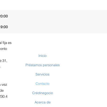
20:00
19:00
 fija es
monto
Inicio
e 31,
Préstamos personales
s
Servicios
Contacto
a vez
 de
Crédinegocio
230.4
Acerca de