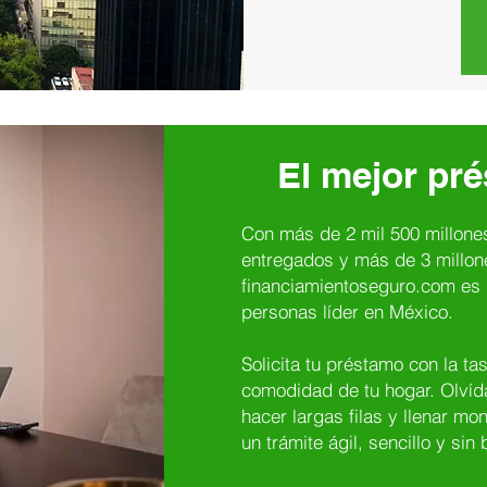
El mejor pré
Con más de 2 mil 500 millone
entregados y más de 3 millon
financiamientoseguro.com es l
personas líder en México.
Solicita tu préstamo con la t
comodidad de tu hogar. Olvída
hacer largas filas y llenar m
un trámite ágil, sencillo y sin