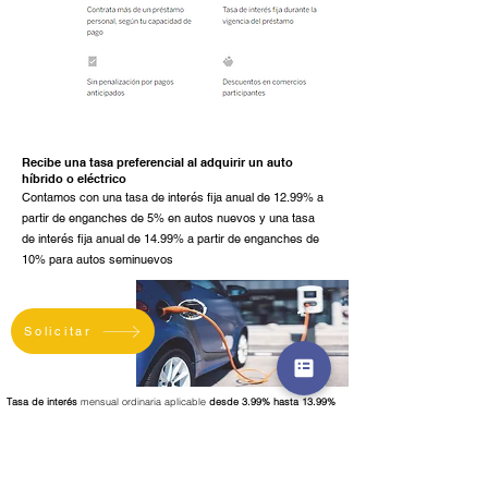
Recibe una tasa preferencial al adquirir un auto
híbrido o eléctrico
Contamos con una tasa de interés fija anual de 12.99% a
partir de enganches de 5% en autos nuevos y una tasa
de interés fija anual de 14.99% a partir de enganches de
10% para autos seminuevos
Solicitar
Tasa de interés
mensual ordinaria aplicable
desde 3.99% hasta 13.99%
sin IVA. Por defecto, la tasa de interés anual fija es de
47% más IVA
por
un crédito de $70,000 a un plazo de 60 quincenas. La tasa de interés
variará en función del monto del crédito y el perfil de cada cliente.
Costo Anual Total (CAT) Promedio Ponderado: 143.77% sin IVA
para